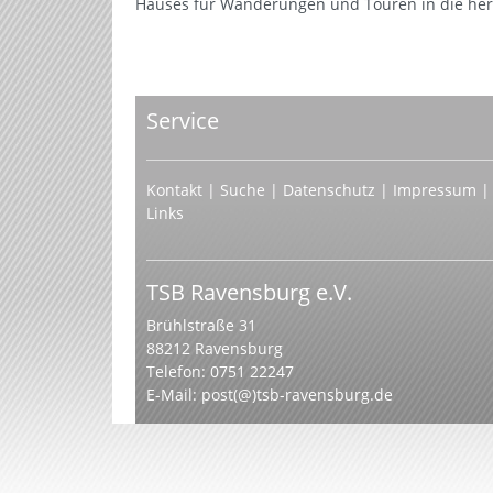
Hauses für Wanderungen und Touren in die herr
Service
Kontakt
|
Suche
|
Datenschutz
|
Impressum
|
Links
TSB Ravensburg e.V.
Brühlstraße 31
88212 Ravensburg
Telefon: 0751 22247
E-Mail:
post(@)tsb-ravensburg.de